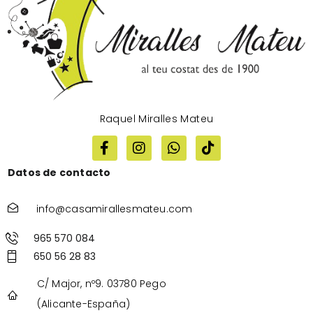
Raquel Miralles Mateu
Datos de contacto
info@casamirallesmateu.com
965 570 084
650 56 28 83
C/ Major, nº9. 03780 Pego
(Alicante-España)