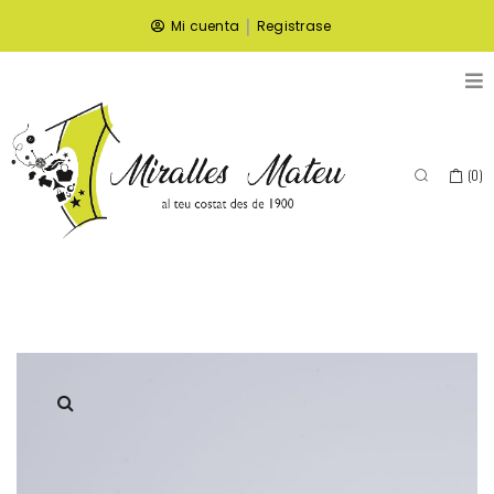
|
Mi cuenta
Registrase
(
0
)