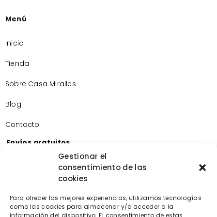
Menú
Inicio
Tienda
Sobre Casa Miralles
Blog
Contacto
Envíos gratuitos
Envíos gratuitos por la compra de más de 60€.
Gestionar el
consentimiento de las
Devoluciones gratuitas
cookies
Devoluciones gratuitas en nuestra tienda física.
Pago seguro
Para ofrecer las mejores experiencias, utilizamos tecnologías
Tarjeta de crédito/débito.
como las cookies para almacenar y/o acceder a la
información del dispositivo. El consentimiento de estas
Transferencia bancaria.