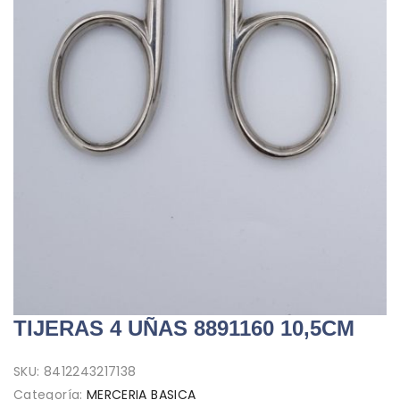
TIJERAS 4 UÑAS 8891160 10,5CM
SKU:
8412243217138
Categoría:
MERCERIA BASICA