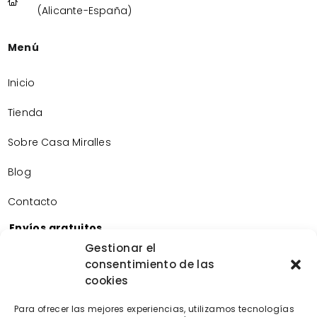
(Alicante-España)
Menú
Inicio
Tienda
Sobre Casa Miralles
Blog
Contacto
Envíos gratuitos
Envíos gratuitos por la compra de más de 60€.
Gestionar el
consentimiento de las
Devoluciones gratuitas
cookies
Devoluciones gratuitas en nuestra tienda física.
Pago seguro
Para ofrecer las mejores experiencias, utilizamos tecnologías