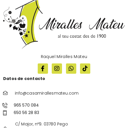
Raquel Miralles Mateu
Datos de contacto
info@casamirallesmateu.com
965 570 084
650 56 28 83
C/ Major, nº9. 03780 Pego