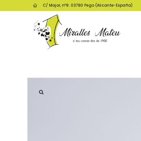
C/ Major, nº9. 03780 Pego (Alicante-España)