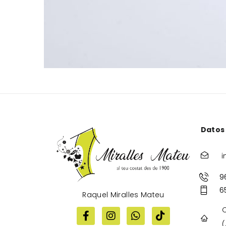
Datos
i
9
6
Raquel Miralles Mateu
C
(