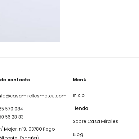
 de contacto
Menú
Inicio
nfo@casamirallesmateu.com
Tienda
65 570 084
50 56 28 83
Sobre Casa Miralles
/ Major, nº9. 03780 Pego
Blog
Alicante-España)