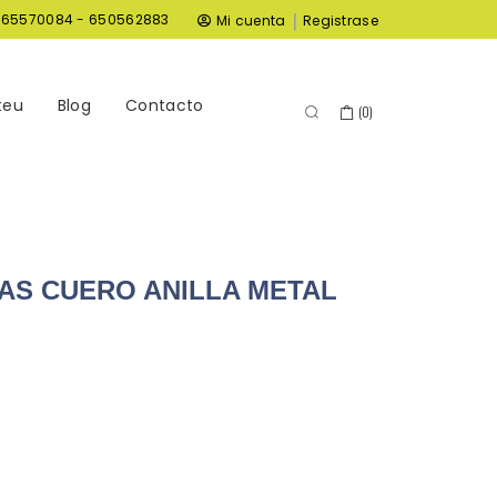
|
965570084 - 650562883
Mi cuenta
Registrase
teu
Blog
Contacto
(
0
)
AS CUERO ANILLA METAL