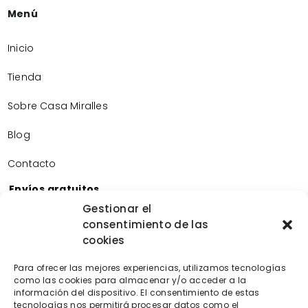
Menú
Inicio
Tienda
Sobre Casa Miralles
Blog
Contacto
Envíos gratuitos
Envíos gratuitos por la compra de más de 60€.
Gestionar el
consentimiento de las
Devoluciones gratuitas
cookies
Devoluciones gratuitas en nuestra tienda física.
Pago seguro
Para ofrecer las mejores experiencias, utilizamos tecnologías
Tarjeta de crédito/débito.
como las cookies para almacenar y/o acceder a la
Transferencia bancaria.
información del dispositivo. El consentimiento de estas
tecnologías nos permitirá procesar datos como el
Bizum.