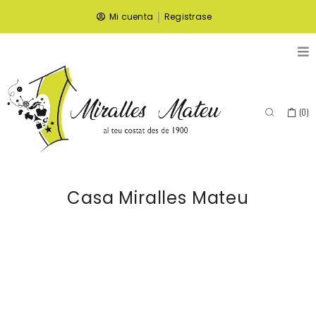
|
Mi cuenta
Registrase
(
0
)
Casa Miralles Mateu