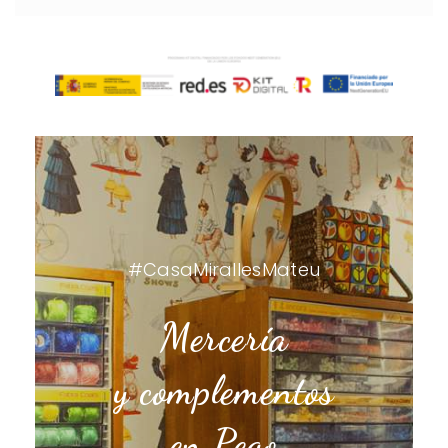
#CasaMirallesMateu
Mercería
y complementos
en Pego