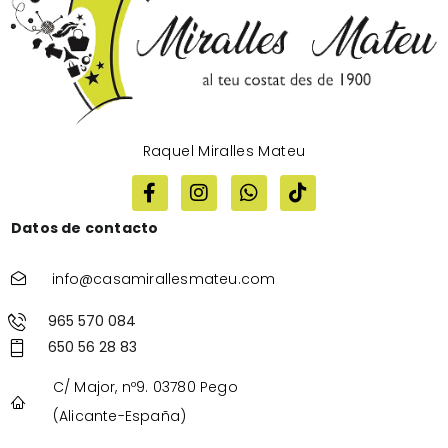
Raquel Miralles Mateu
Datos de contacto
info@casamirallesmateu.com
965 570 084
650 56 28 83
C/ Major, nº9. 03780 Pego
(Alicante-España)