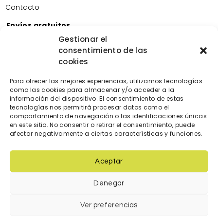
Contacto
Envíos gratuitos
Envíos gratuitos por la compra de más de 60€.
Gestionar el
consentimiento de las
Devoluciones gratuitas
cookies
Devoluciones gratuitas en nuestra tienda física.
Pago seguro
Para ofrecer las mejores experiencias, utilizamos tecnologías
Tarjeta de crédito/débito.
como las cookies para almacenar y/o acceder a la
Transferencia bancaria.
información del dispositivo. El consentimiento de estas
tecnologías nos permitirá procesar datos como el
Bizum.
comportamiento de navegación o las identificaciones únicas
en este sitio. No consentir o retirar el consentimiento, puede
afectar negativamente a ciertas características y funciones.
Aceptar
Denegar
© 2023 Diseñada y creada por
locatec.es
Ver preferencias
Condiciones de venta
|
Política de cookies
|
Política de Privacidad
|