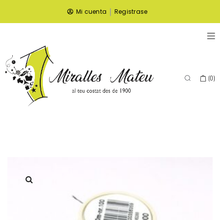
|
Mi cuenta
Registrase
(
0
)