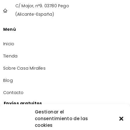
C/ Major, nº9. 03780 Pego
(Alicante-España)
Menú
Inicio
Tienda
Sobre Casa Miralles
Blog
Contacto
Envíos gratuitos
Envíos gratuitos por la compra de más de 60€.
Gestionar el
consentimiento de las
Devoluciones gratuitas
cookies
Devoluciones gratuitas en nuestra tienda física.