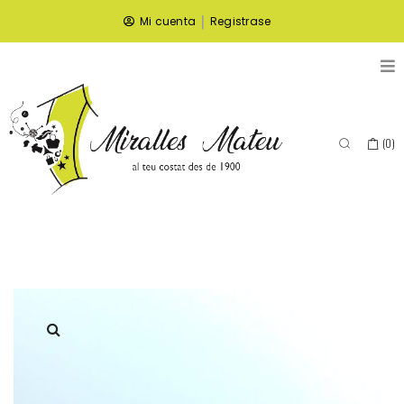
|
Mi cuenta
Registrase
(
0
)