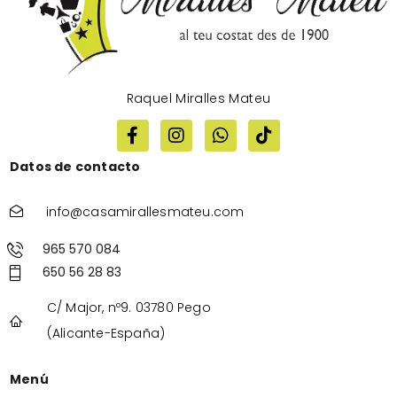
Raquel Miralles Mateu
Datos de contacto
info@casamirallesmateu.com
965 570 084
650 56 28 83
C/ Major, nº9. 03780 Pego
(Alicante-España)
Menú