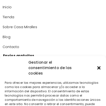
Inicio
Tienda
Sobre Casa Miralles
Blog
Contacto
Envíos gratuitos
Envíos gratuitos por la compra de más de 60€.
Gestionar el
consentimiento de las
Devoluciones gratuitas
cookies
Devoluciones gratuitas en nuestra tienda física.
Pago seguro
Para ofrecer las mejores experiencias, utilizamos tecnologías
Tarjeta de crédito/débito.
como las cookies para almacenar y/o acceder a la
Transferencia bancaria.
información del dispositivo. El consentimiento de estas
tecnologías nos permitirá procesar datos como el
Bizum.
comportamiento de navegación o las identificaciones únicas
en este sitio. No consentir o retirar el consentimiento, puede