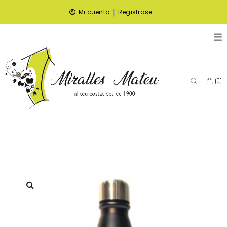
|
Mi cuenta
Registrase
(
0
)