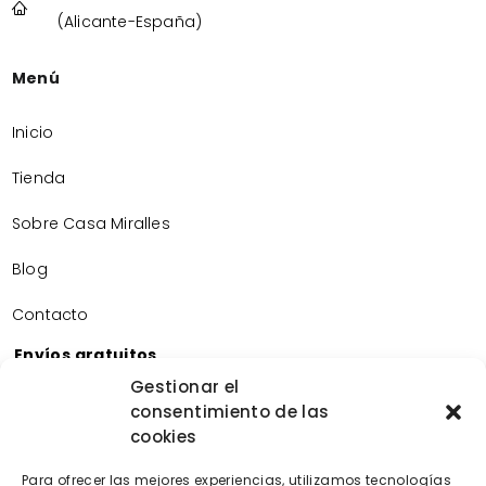
(Alicante-España)
Menú
Inicio
Tienda
Sobre Casa Miralles
Blog
Contacto
Envíos gratuitos
Envíos gratuitos por la compra de más de 60€.
Gestionar el
consentimiento de las
Devoluciones gratuitas
cookies
Devoluciones gratuitas en nuestra tienda física.
Pago seguro
Para ofrecer las mejores experiencias, utilizamos tecnologías