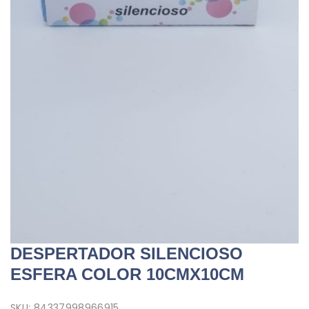
DESPERTADOR SILENCIOSO
ESFERA COLOR 10CMX10CM
SKU:
84337998966915