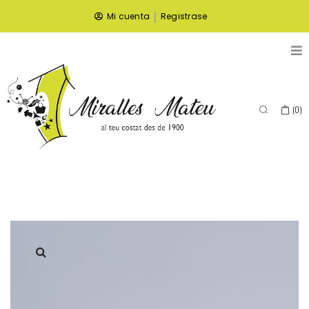
|
Mi cuenta
Registrase
(
0
)