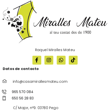
Raquel Miralles Mateu
Datos de contacto
info@casamirallesmateu.com
965 570 084
650 56 28 83
C/ Major, nº9. 03780 Pego