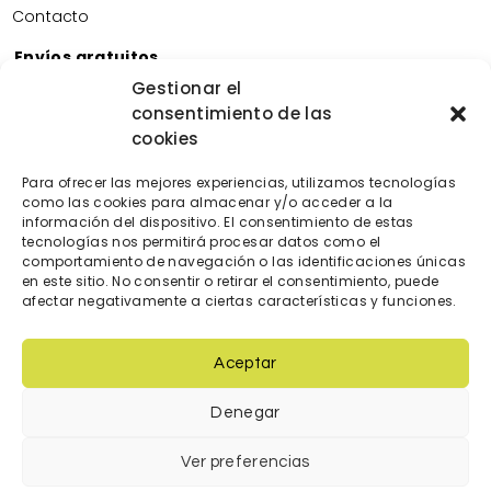
Contacto
Envíos gratuitos
Envíos gratuitos por la compra de más de 60€.
Gestionar el
consentimiento de las
Devoluciones gratuitas
cookies
Devoluciones gratuitas en nuestra tienda física.
Pago seguro
Para ofrecer las mejores experiencias, utilizamos tecnologías
Tarjeta de crédito/débito.
como las cookies para almacenar y/o acceder a la
Transferencia bancaria.
información del dispositivo. El consentimiento de estas
tecnologías nos permitirá procesar datos como el
Bizum.
comportamiento de navegación o las identificaciones únicas
en este sitio. No consentir o retirar el consentimiento, puede
afectar negativamente a ciertas características y funciones.
Aceptar
Denegar
© 2023 Diseñada y creada por
locatec.es
Ver preferencias
Condiciones de venta
|
Política de cookies
|
Política de Privacidad
|