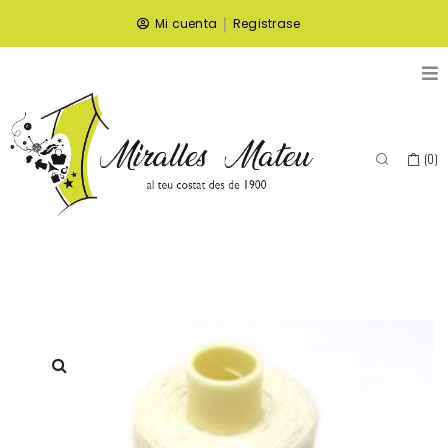
|
Mi cuenta
Registrase
(
0
)