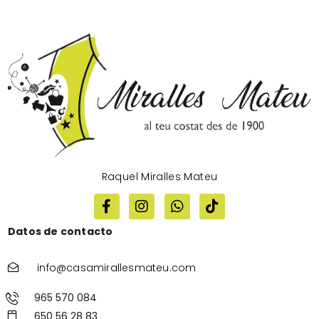
Raquel Miralles Mateu
Datos de contacto
info@casamirallesmateu.com
965 570 084
650 56 28 83