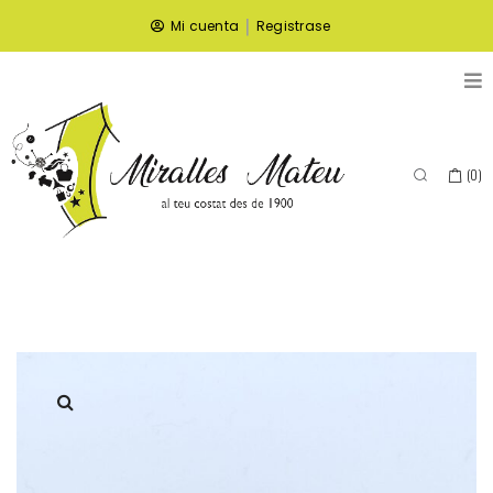
|
Mi cuenta
Registrase
(
0
)