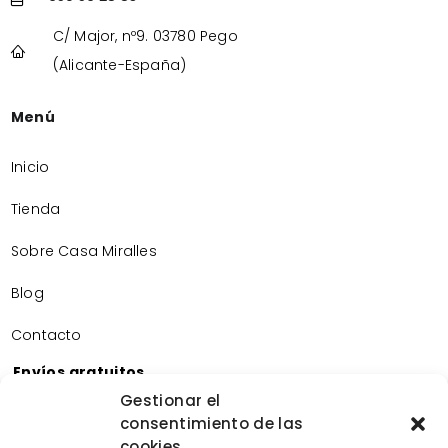
C/ Major, nº9. 03780 Pego
(Alicante-España)
Menú
Inicio
Tienda
Sobre Casa Miralles
Blog
Contacto
Envíos gratuitos
Envíos gratuitos por la compra de más de 60€.
Gestionar el
consentimiento de las
Devoluciones gratuitas
cookies
Devoluciones gratuitas en nuestra tienda física.