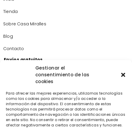
Tienda
Sobre Casa Miralles
Blog
Contacto
Envíos gratuitos
Envíos gratuitos por la compra de más de 60€.
Gestionar el
consentimiento de las
Devoluciones gratuitas
cookies
Devoluciones gratuitas en nuestra tienda física.
Pago seguro
Para ofrecer las mejores experiencias, utilizamos tecnologías
Tarjeta de crédito/débito.
como las cookies para almacenar y/o acceder a la
información del dispositivo. El consentimiento de estas
Transferencia bancaria.
tecnologías nos permitirá procesar datos como el
Bizum.
comportamiento de navegación o las identificaciones únicas
en este sitio. No consentir o retirar el consentimiento, puede
afectar negativamente a ciertas características y funciones.