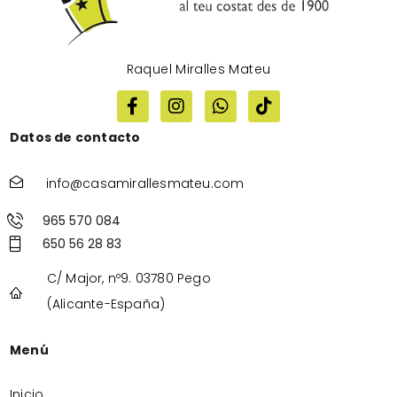
Raquel Miralles Mateu
Datos de contacto
info@casamirallesmateu.com
965 570 084
650 56 28 83
C/ Major, nº9. 03780 Pego
(Alicante-España)
Menú
Inicio