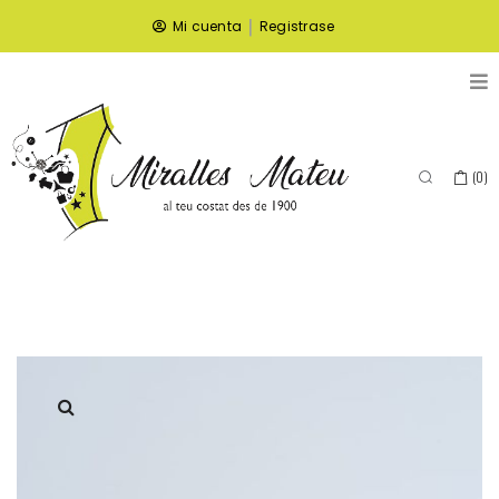
|
Mi cuenta
Registrase
(
0
)