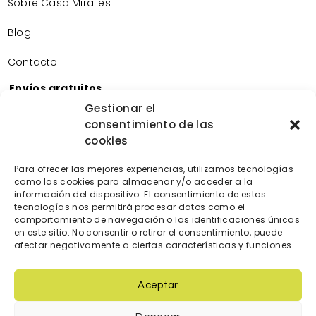
Sobre Casa Miralles
Blog
Contacto
Envíos gratuitos
Envíos gratuitos por la compra de más de 60€.
Gestionar el
consentimiento de las
Devoluciones gratuitas
cookies
Devoluciones gratuitas en nuestra tienda física.
Pago seguro
Para ofrecer las mejores experiencias, utilizamos tecnologías
Tarjeta de crédito/débito.
como las cookies para almacenar y/o acceder a la
Transferencia bancaria.
información del dispositivo. El consentimiento de estas
tecnologías nos permitirá procesar datos como el
Bizum.
comportamiento de navegación o las identificaciones únicas
en este sitio. No consentir o retirar el consentimiento, puede
afectar negativamente a ciertas características y funciones.
Aceptar