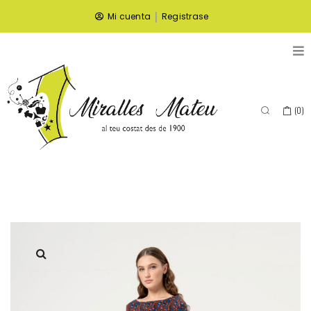
|
Mi cuenta
Registrase
(
0
)