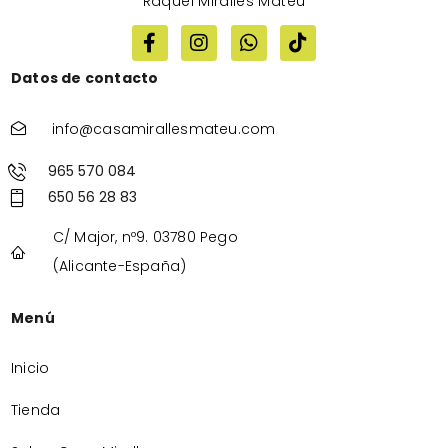
Raquel Miralles Mateu
Datos de contacto
info@casamirallesmateu.com
965 570 084
650 56 28 83
C/ Major, nº9. 03780 Pego
(Alicante-España)
Menú
Inicio
Tienda