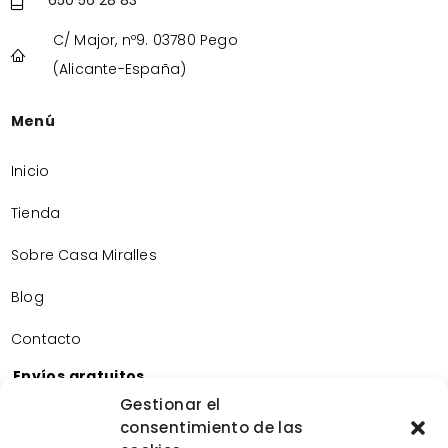
650 56 28 83
C/ Major, nº9. 03780 Pego
(Alicante-España)
Menú
Inicio
Tienda
Sobre Casa Miralles
Blog
Contacto
Envíos gratuitos
Envíos gratuitos por la compra de más de 60€.
Gestionar el
consentimiento de las
Devoluciones gratuitas