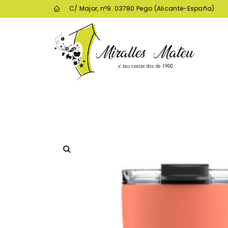
C/ Major, nº9. 03780 Pego (Alicante-España)