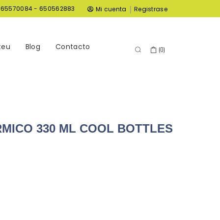
|
965570084 - 650562883
Mi cuenta
Registrase
teu
Blog
Contacto
(
0
)
MICO 330 ML COOL BOTTLES