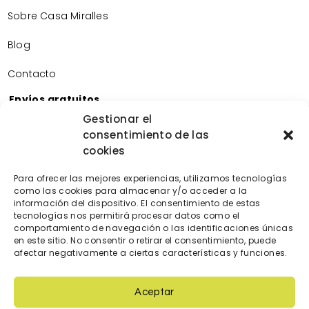
Sobre Casa Miralles
Blog
Contacto
Envíos gratuitos
Envíos gratuitos por la compra de más de 60€.
Gestionar el
consentimiento de las
Devoluciones gratuitas
cookies
Devoluciones gratuitas en nuestra tienda física.
Pago seguro
Para ofrecer las mejores experiencias, utilizamos tecnologías
Tarjeta de crédito/débito.
como las cookies para almacenar y/o acceder a la
información del dispositivo. El consentimiento de estas
Transferencia bancaria.
tecnologías nos permitirá procesar datos como el
Bizum.
comportamiento de navegación o las identificaciones únicas
en este sitio. No consentir o retirar el consentimiento, puede
afectar negativamente a ciertas características y funciones.
Aceptar