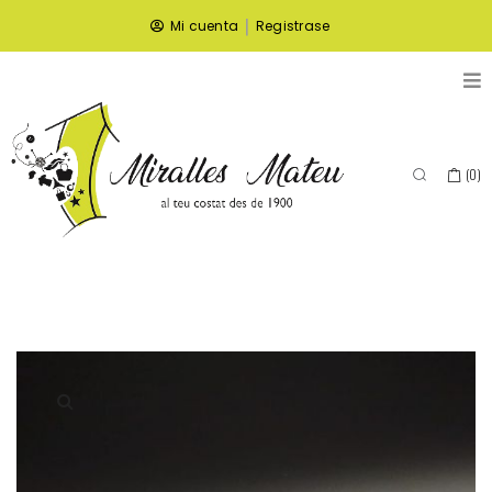
|
Mi cuenta
Registrase
(
0
)