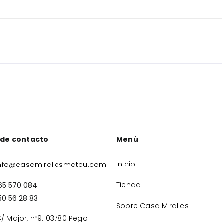
 de contacto
Menú
Inicio
nfo@casamirallesmateu.com
Tienda
65 570 084
50 56 28 83
Sobre Casa Miralles
/ Major, nº9. 03780 Pego