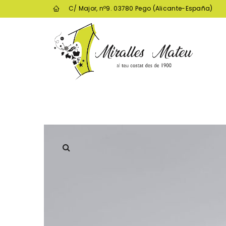
C/ Major, nº9. 03780 Pego (Alicante-España)