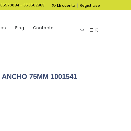
|
965570084 - 650562883
Mi cuenta
Registrase
teu
Blog
Contacto
(
0
)
 ANCHO 75MM 1001541