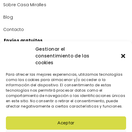
Sobre Casa Miralles
Blog
Contacto
Envíos gratuitos
Envíos gratuitos por la compra de más de 60€.
Gestionar el
consentimiento de las
Devoluciones gratuitas
cookies
Devoluciones gratuitas en nuestra tienda física.
Pago seguro
Para ofrecer las mejores experiencias, utilizamos tecnologías
Tarjeta de crédito/débito.
como las cookies para almacenar y/o acceder a la
Transferencia bancaria.
información del dispositivo. El consentimiento de estas
tecnologías nos permitirá procesar datos como el
Bizum.
comportamiento de navegación o las identificaciones únicas
en este sitio. No consentir o retirar el consentimiento, puede
afectar negativamente a ciertas características y funciones.
Aceptar