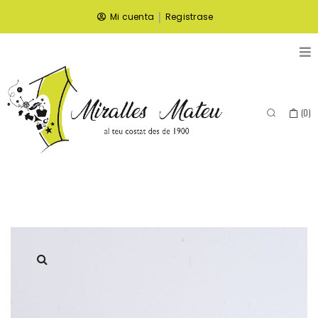
|
Mi cuenta
Registrase
(
0
)