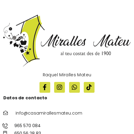
Raquel Miralles Mateu
Datos de contacto
info@casamirallesmateu.com
965 570 084
650 56 28 83