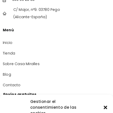
C/ Major, nº9. 03780 Pego
(Alicante-España)
Menú
Inicio
Tienda
Sobre Casa Miralles
Blog
Contacto
Envíos gratuitos
Envíos gratuitos por la compra de más de 60€.
Gestionar el
consentimiento de las
Devoluciones gratuitas