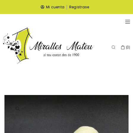
|
Mi cuenta
Registrase
(
0
)