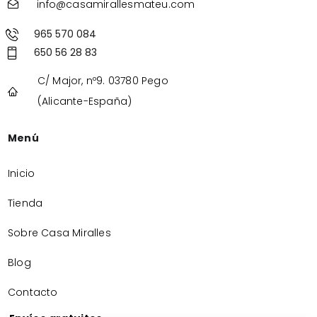
info@casamirallesmateu.com
965 570 084
650 56 28 83
C/ Major, nº9. 03780 Pego
(Alicante-España)
Menú
Inicio
Tienda
Sobre Casa Miralles
Blog
Contacto