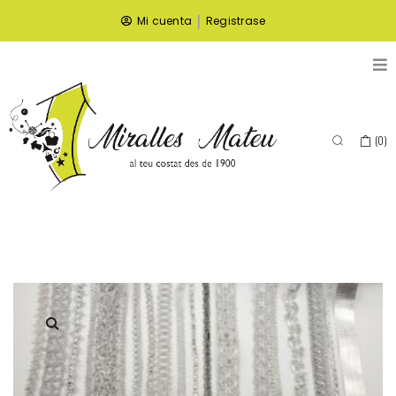
|
Mi cuenta
Registrase
(
0
)