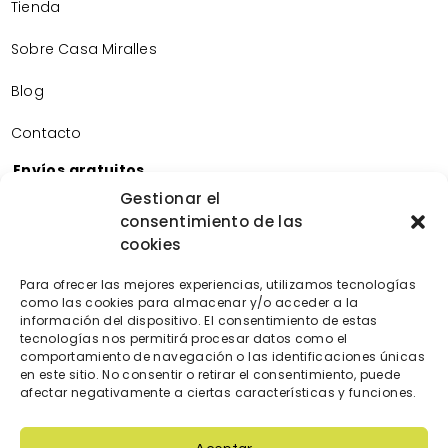
Tienda
Sobre Casa Miralles
Blog
Contacto
Envíos gratuitos
Envíos gratuitos por la compra de más de 60€.
Gestionar el
consentimiento de las
Devoluciones gratuitas
cookies
Devoluciones gratuitas en nuestra tienda física.
Pago seguro
Para ofrecer las mejores experiencias, utilizamos tecnologías
Tarjeta de crédito/débito.
como las cookies para almacenar y/o acceder a la
Transferencia bancaria.
información del dispositivo. El consentimiento de estas
tecnologías nos permitirá procesar datos como el
Bizum.
comportamiento de navegación o las identificaciones únicas
en este sitio. No consentir o retirar el consentimiento, puede
afectar negativamente a ciertas características y funciones.