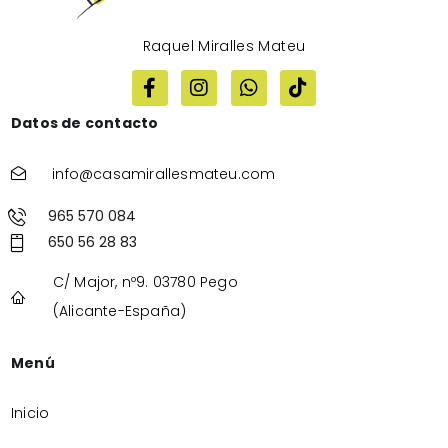
Raquel Miralles Mateu
Datos de contacto
info@casamirallesmateu.com
965 570 084
650 56 28 83
C/ Major, nº9. 03780 Pego
(Alicante-España)
Menú
Inicio