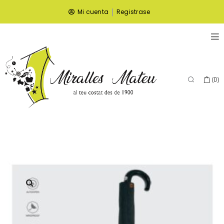
|
Mi cuenta
Registrase
(
0
)