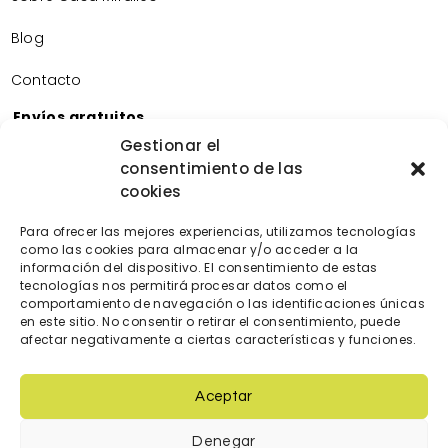
Blog
Contacto
Envíos gratuitos
Envíos gratuitos por la compra de más de 60€.
Gestionar el
consentimiento de las
Devoluciones gratuitas
cookies
Devoluciones gratuitas en nuestra tienda física.
Pago seguro
Para ofrecer las mejores experiencias, utilizamos tecnologías
Tarjeta de crédito/débito.
como las cookies para almacenar y/o acceder a la
Transferencia bancaria.
información del dispositivo. El consentimiento de estas
tecnologías nos permitirá procesar datos como el
Bizum.
comportamiento de navegación o las identificaciones únicas
en este sitio. No consentir o retirar el consentimiento, puede
afectar negativamente a ciertas características y funciones.
Aceptar
Denegar