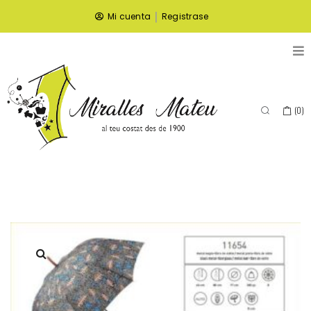
|
Mi cuenta
Registrase
(
0
)