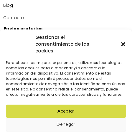
Blog
Contacto
Envíos gratuitos
Envíos gratuitos por la compra de más de 60€.
Gestionar el
consentimiento de las
Devoluciones gratuitas
cookies
Devoluciones gratuitas en nuestra tienda física.
Pago seguro
Para ofrecer las mejores experiencias, utilizamos tecnologías
Tarjeta de crédito/débito.
como las cookies para almacenar y/o acceder a la
Transferencia bancaria.
información del dispositivo. El consentimiento de estas
tecnologías nos permitirá procesar datos como el
Bizum.
comportamiento de navegación o las identificaciones únicas
en este sitio. No consentir o retirar el consentimiento, puede
afectar negativamente a ciertas características y funciones.
Aceptar
Denegar