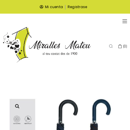
|
Mi cuenta
Registrase
(
0
)