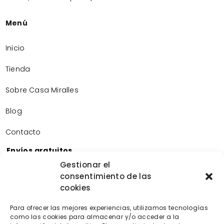
Menú
Inicio
Tienda
Sobre Casa Miralles
Blog
Contacto
Envíos gratuitos
Envíos gratuitos por la compra de más de 60€.
Gestionar el
consentimiento de las
Devoluciones gratuitas
cookies
Devoluciones gratuitas en nuestra tienda física.
Pago seguro
Para ofrecer las mejores experiencias, utilizamos tecnologías
Tarjeta de crédito/débito.
como las cookies para almacenar y/o acceder a la