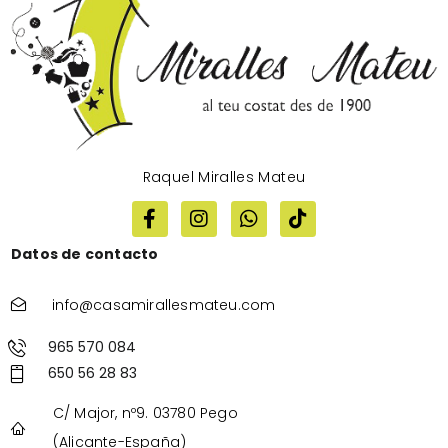
Raquel Miralles Mateu
Datos de contacto
info@casamirallesmateu.com
965 570 084
650 56 28 83
C/ Major, nº9. 03780 Pego
(Alicante-España)