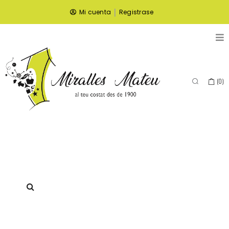
|
Mi cuenta
Registrase
(
0
)