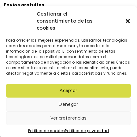
Envíos gratuitos
Envíos gratuitos por la compra de más de 60€.
Gestionar el
consentimiento de las
Devoluciones gratuitas
cookies
Devoluciones gratuitas en nuestra tienda física.
Pago seguro
Para ofrecer las mejores experiencias, utilizamos tecnologías
Tarjeta de crédito/débito.
como las cookies para almacenar y/o acceder a la
Transferencia bancaria.
información del dispositivo. El consentimiento de estas
tecnologías nos permitirá procesar datos como el
Bizum.
comportamiento de navegación o las identificaciones únicas
en este sitio. No consentir o retirar el consentimiento, puede
afectar negativamente a ciertas características y funciones.
Aceptar
Denegar
© 2023 Diseñada y creada por
locatec.es
Ver preferencias
Condiciones de venta
|
Política de cookies
|
Política de Privacidad
|
Términos y condiciones de uso
Política de cookies
Política de privacidad