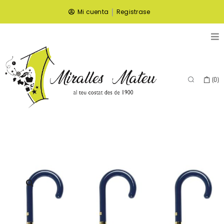
|
Mi cuenta
Registrase
(
0
)