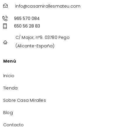
info@casamirallesmateu.com
965 570 084
650 56 28 83
C/ Major, nº9. 03780 Pego
(Alicante-España)
Menú
Inicio
Tienda
Sobre Casa Miralles
Blog
Contacto