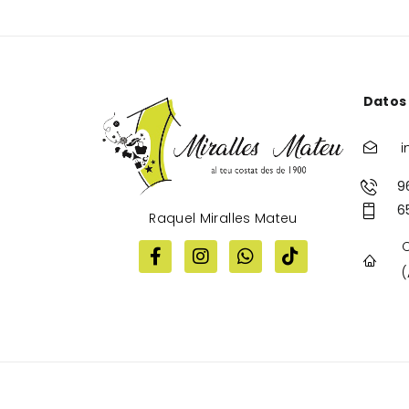
Datos
i
9
6
Raquel Miralles Mateu
C
(