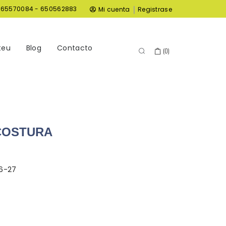
|
965570084 - 650562883
Mi cuenta
Registrase
teu
Blog
Contacto
(
0
)
COSTURA
6-27