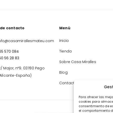
 de contacto
Menú
Inicio
nfo@casamirallesmateu.com
Tienda
65 570 084
50 56 28 83
Sobre Casa Miralles
/ Major, nº9. 03780 Pego
Blog
Alicante-España)
Contacto
Gest
Para ofrecer las mej
cookies para almacen
consentimiento de e
el comportamiento de