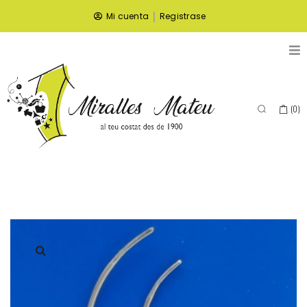
|
Mi cuenta
Registrase
(
0
)