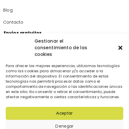
Blog
Contacto
Envíos gratuitos
Envíos gratuitos por la compra de más de 60€.
Gestionar el
consentimiento de las
Devoluciones gratuitas
cookies
Devoluciones gratuitas en nuestra tienda física.
Pago seguro
Para ofrecer las mejores experiencias, utilizamos tecnologías
Tarjeta de crédito/débito.
como las cookies para almacenar y/o acceder a la
información del dispositivo. El consentimiento de estas
Transferencia bancaria.
tecnologías nos permitirá procesar datos como el
Bizum.
comportamiento de navegación o las identificaciones únicas
en este sitio. No consentir o retirar el consentimiento, puede
afectar negativamente a ciertas características y funciones.
Aceptar
Denegar