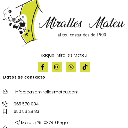
Raquel Miralles Mateu
Datos de contacto
info@casamirallesmateu.com
965 570 084
650 56 28 83
C/ Major, nº9. 03780 Pego