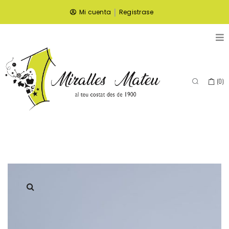
|
Mi cuenta
Registrase
(
0
)