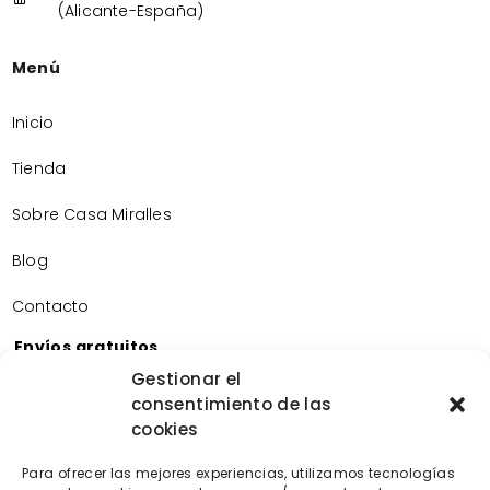
(Alicante-España)
Menú
Inicio
Tienda
Sobre Casa Miralles
Blog
Contacto
Envíos gratuitos
Envíos gratuitos por la compra de más de 60€.
Gestionar el
consentimiento de las
Devoluciones gratuitas
cookies
Devoluciones gratuitas en nuestra tienda física.
Pago seguro
Para ofrecer las mejores experiencias, utilizamos tecnologías