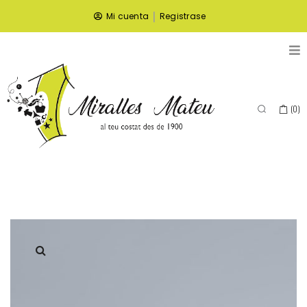
|
Mi cuenta
Registrase
(
0
)