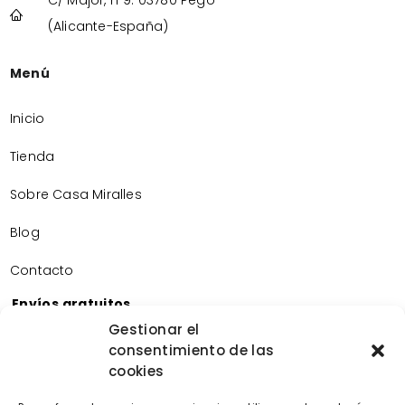
C/ Major, nº9. 03780 Pego
(Alicante-España)
Menú
Inicio
Tienda
Sobre Casa Miralles
Blog
Contacto
Envíos gratuitos
Envíos gratuitos por la compra de más de 60€.
Gestionar el
consentimiento de las
Devoluciones gratuitas
cookies
Devoluciones gratuitas en nuestra tienda física.
Pago seguro