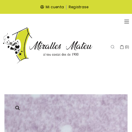
|
Mi cuenta
Registrase
(
0
)