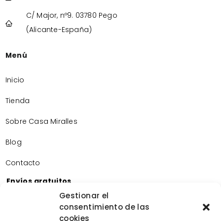
C/ Major, nº9. 03780 Pego
(Alicante-España)
Menú
Inicio
Tienda
Sobre Casa Miralles
Blog
Contacto
Envíos gratuitos
Envíos gratuitos por la compra de más de 60€.
Gestionar el
consentimiento de las
Devoluciones gratuitas
cookies
Devoluciones gratuitas en nuestra tienda física.