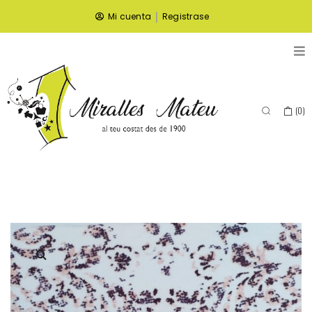
|
Mi cuenta
Registrase
(
0
)