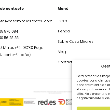
 de contacto
Menú
Inicio
nfo@casamirallesmateu.com
Tienda
65 570 084
50 56 28 83
Sobre Casa Miralles
/ Major, nº9. 03780 Pego
Blog
Alicante-España)
Contacto
Gest
Para ofrecer las mej
cookies para almacen
consentimiento de e
el comportamiento de
sitio. No consentir o 
negativamente a cier