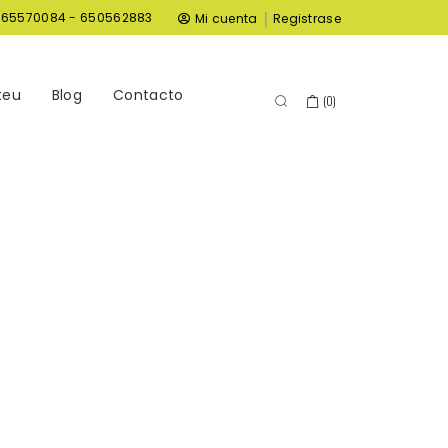
|
965570084 - 650562883
Mi cuenta
Registrase
teu
Blog
Contacto
(
0
)