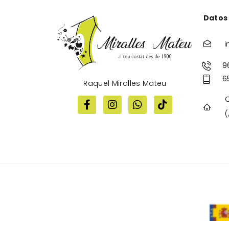
Datos
i
9
6
Raquel Miralles Mateu
C
(