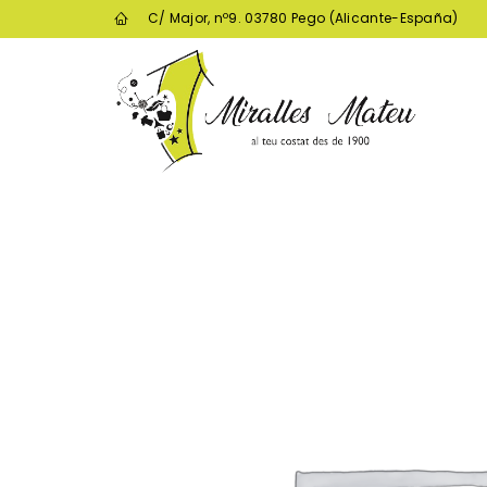
C/ Major, nº9. 03780 Pego (Alicante-España)