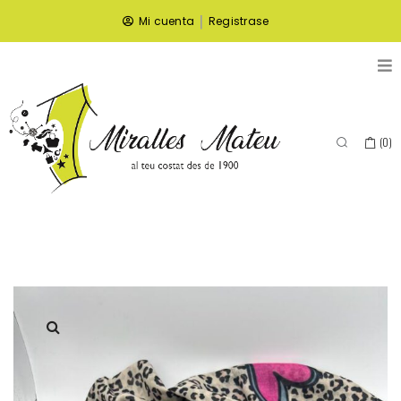
|
Mi cuenta
Registrase
(
0
)