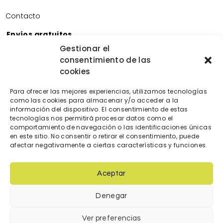
Contacto
Envíos gratuitos
Envíos gratuitos por la compra de más de 60€.
Gestionar el
consentimiento de las
Devoluciones gratuitas
cookies
Devoluciones gratuitas en nuestra tienda física.
Pago seguro
Para ofrecer las mejores experiencias, utilizamos tecnologías
Tarjeta de crédito/débito.
como las cookies para almacenar y/o acceder a la
Transferencia bancaria.
información del dispositivo. El consentimiento de estas
tecnologías nos permitirá procesar datos como el
Bizum.
comportamiento de navegación o las identificaciones únicas
en este sitio. No consentir o retirar el consentimiento, puede
afectar negativamente a ciertas características y funciones.
Aceptar
Denegar
© 2023 Diseñada y creada por
locatec.es
Ver preferencias