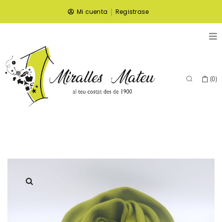
|
Mi cuenta
Registrase
(
0
)