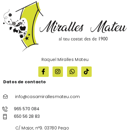
Raquel Miralles Mateu
Datos de contacto
info@casamirallesmateu.com
965 570 084
650 56 28 83
C/ Major, nº9. 03780 Pego