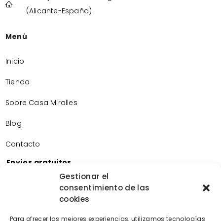
(Alicante-España)
Menú
Inicio
Tienda
Sobre Casa Miralles
Blog
Contacto
Envíos gratuitos
Envíos gratuitos por la compra de más de 60€.
Gestionar el
consentimiento de las
Devoluciones gratuitas
cookies
Devoluciones gratuitas en nuestra tienda física.
Pago seguro
Para ofrecer las mejores experiencias, utilizamos tecnologías