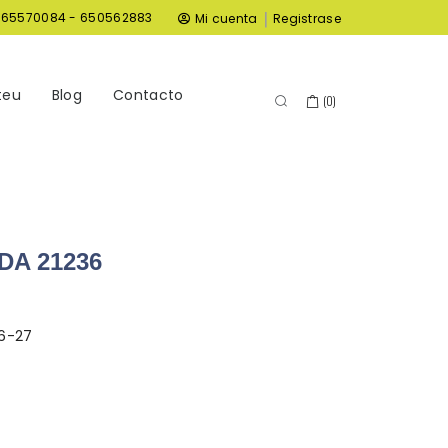
|
965570084 - 650562883
Mi cuenta
Registrase
teu
Blog
Contacto
(
0
)
A 21236
6-27