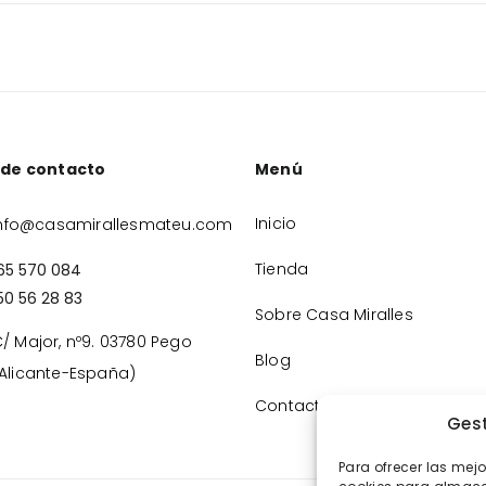
 de contacto
Menú
Inicio
nfo@casamirallesmateu.com
Tienda
65 570 084
50 56 28 83
Sobre Casa Miralles
/ Major, nº9. 03780 Pego
Blog
Alicante-España)
Contacto
Gest
Para ofrecer las mej