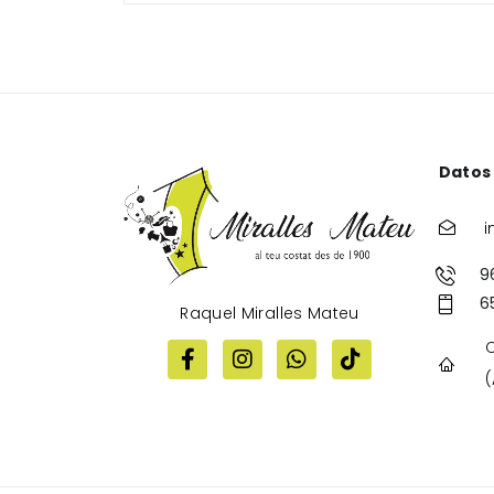
Datos
i
9
6
Raquel Miralles Mateu
C
(