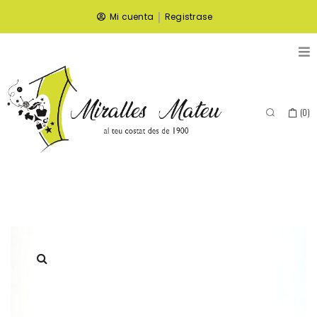
|
Mi cuenta
Registrase
(
0
)