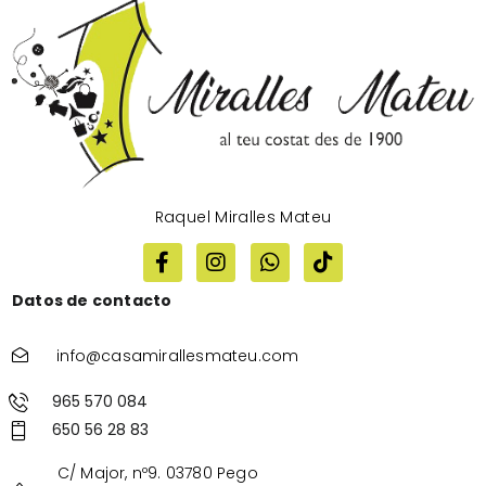
Raquel Miralles Mateu
Datos de contacto
info@casamirallesmateu.com
965 570 084
650 56 28 83
C/ Major, nº9. 03780 Pego