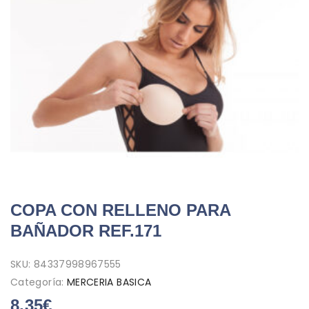
COPA CON RELLENO PARA
BAÑADOR REF.171
SKU:
84337998967555
Categoría:
MERCERIA BASICA
8,35
€