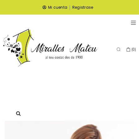
|
Mi cuenta
Registrase
(
0
)