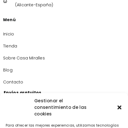
(Alicante-España)
Menú
Inicio
Tienda
Sobre Casa Miralles
Blog
Contacto
Envíos gratuitos
Envíos gratuitos por la compra de más de 60€.
Gestionar el
consentimiento de las
Devoluciones gratuitas
cookies
Devoluciones gratuitas en nuestra tienda física.
Pago seguro
Para ofrecer las mejores experiencias, utilizamos tecnologías