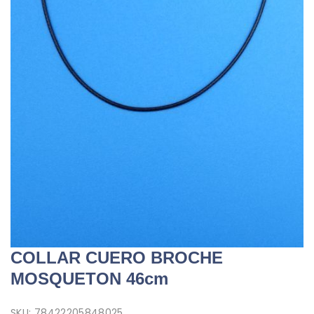
COLLAR CUERO BROCHE
MOSQUETON 46cm
SKU:
78422205848025