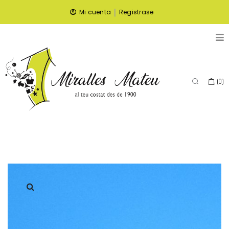
|
Mi cuenta
Registrase
(
0
)