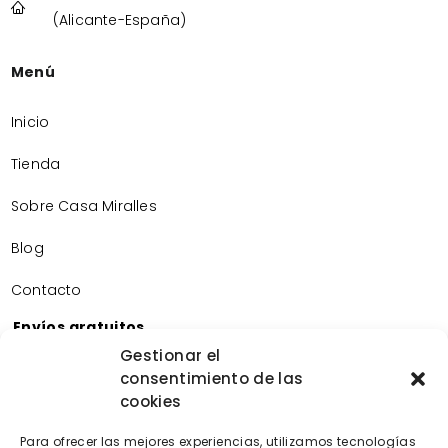
(Alicante-España)
Menú
Inicio
Tienda
Sobre Casa Miralles
Blog
Contacto
Envíos gratuitos
Envíos gratuitos por la compra de más de 60€.
Gestionar el
consentimiento de las
Devoluciones gratuitas
cookies
Devoluciones gratuitas en nuestra tienda física.
Pago seguro
Para ofrecer las mejores experiencias, utilizamos tecnologías