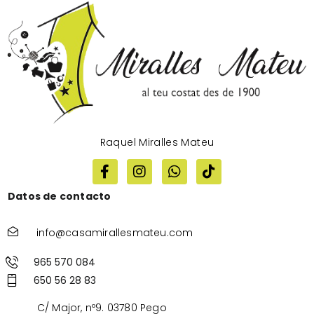
Raquel Miralles Mateu
Datos de contacto
info@casamirallesmateu.com
965 570 084
650 56 28 83
C/ Major, nº9. 03780 Pego