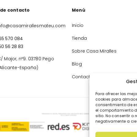
 de contacto
Menú
Inicio
nfo@casamirallesmateu.com
Tienda
65 570 084
50 56 28 83
Sobre Casa Miralles
/ Major, nº9. 03780 Pego
Blog
Alicante-España)
Contacto
Gest
Para ofrecer las mej
cookies para almacen
consentimiento de e
el comportamiento de
sitio. No consentir o 
negativamente a cier