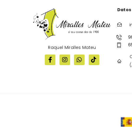
Datos
i
9
6
Raquel Miralles Mateu
C
(