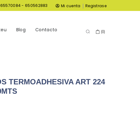
|
965570084 - 650562883
Mi cuenta
Registrase
teu
Blog
Contacto
(
0
)
OS TERMOADHESIVA ART 224
0MTS