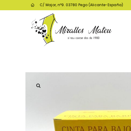
C/ Major, nº9. 03780 Pego (Alicante-España)