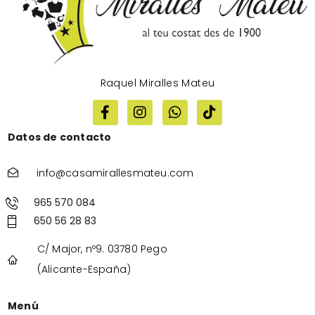
Raquel Miralles Mateu
Datos de contacto
info@casamirallesmateu.com
965 570 084
650 56 28 83
C/ Major, nº9. 03780 Pego
(Alicante-España)
Menú