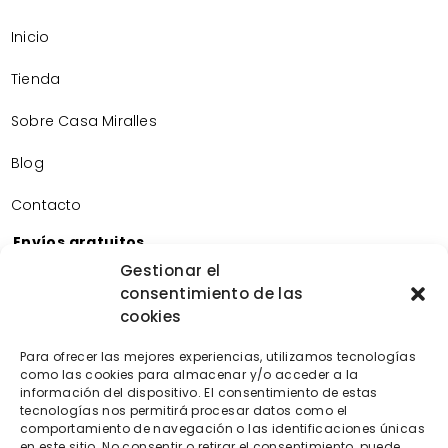
Inicio
Tienda
Sobre Casa Miralles
Blog
Contacto
Envíos gratuitos
Envíos gratuitos por la compra de más de 60€.
Gestionar el
consentimiento de las
Devoluciones gratuitas
cookies
Devoluciones gratuitas en nuestra tienda física.
Pago seguro
Para ofrecer las mejores experiencias, utilizamos tecnologías
Tarjeta de crédito/débito.
como las cookies para almacenar y/o acceder a la
Transferencia bancaria.
información del dispositivo. El consentimiento de estas
tecnologías nos permitirá procesar datos como el
Bizum.
comportamiento de navegación o las identificaciones únicas
en este sitio. No consentir o retirar el consentimiento, puede