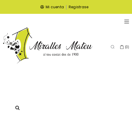
|
Mi cuenta
Registrase
(
0
)