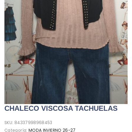
CHALECO VISCOSA TACHUELAS
SKU:
84337998968453
Categoría:
MODA INVIERNO 26-27