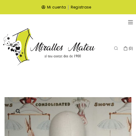
|
Mi cuenta
Registrase
(
0
)