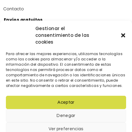
Contacto
Envíos gratuitos
Envíos gratuitos por la compra de más de 60€.
Gestionar el
consentimiento de las
Devoluciones gratuitas
cookies
Devoluciones gratuitas en nuestra tienda física.
Pago seguro
Para ofrecer las mejores experiencias, utilizamos tecnologías
Tarjeta de crédito/débito.
como las cookies para almacenar y/o acceder a la
Transferencia bancaria.
información del dispositivo. El consentimiento de estas
tecnologías nos permitirá procesar datos como el
Bizum.
comportamiento de navegación o las identificaciones únicas
en este sitio. No consentir o retirar el consentimiento, puede
afectar negativamente a ciertas características y funciones.
Aceptar
Denegar
© 2023 Diseñada y creada por
locatec.es
Ver preferencias