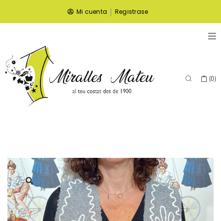
|
Mi cuenta
Registrase
(
0
)