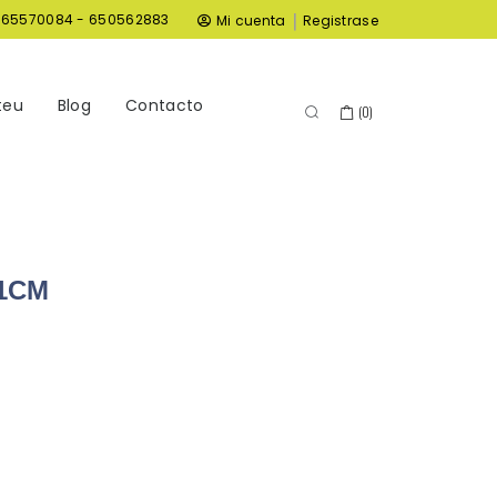
|
965570084 - 650562883
Mi cuenta
Registrase
teu
Blog
Contacto
(
0
)
1CM