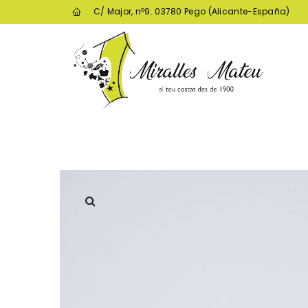
C/ Major, nº9. 03780 Pego (Alicante-España)