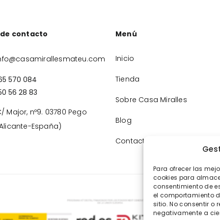
 de contacto
Menú
Inicio
nfo@casamirallesmateu.com
Tienda
65 570 084
50 56 28 83
Sobre Casa Miralles
/ Major, nº9. 03780 Pego
Blog
Alicante-España)
Contacto
Gest
Para ofrecer las mej
cookies para almacen
consentimiento de e
el comportamiento de
sitio. No consentir o 
negativamente a cier