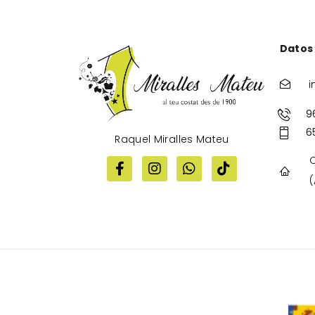
Datos
i
9
6
Raquel Miralles Mateu
C
(