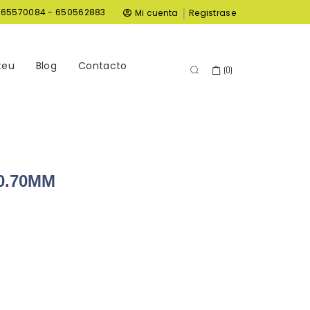
|
965570084 - 650562883
Mi cuenta
Registrase
teu
Blog
Contacto
(
0
)
0.70MM