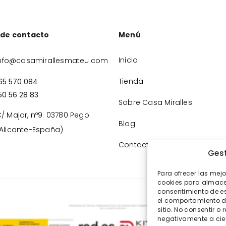
 de contacto
Menú
Inicio
nfo@casamirallesmateu.com
Tienda
65 570 084
50 56 28 83
Sobre Casa Miralles
/ Major, nº9. 03780 Pego
Blog
Alicante-España)
Contacto
Gest
Para ofrecer las mej
cookies para almacen
consentimiento de e
el comportamiento de
sitio. No consentir o 
negativamente a cier