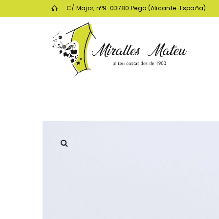
C/ Major, nº9. 03780 Pego (Alicante-España)