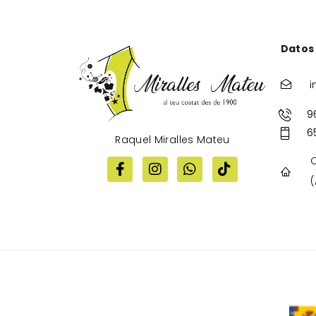
Datos
i
9
6
Raquel Miralles Mateu
C
(