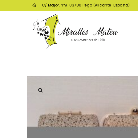
C/ Major, nº9. 03780 Pego (Alicante-España)