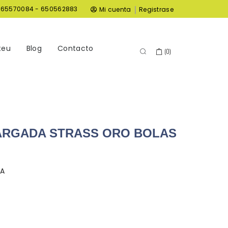
|
965570084 - 650562883
Mi cuenta
Registrase
teu
Blog
Contacto
(
0
)
RGADA STRASS ORO BOLAS
TA