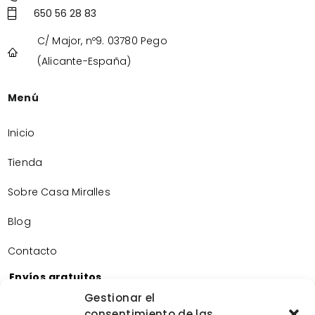
650 56 28 83
C/ Major, nº9. 03780 Pego
(Alicante-España)
Menú
Inicio
Tienda
Sobre Casa Miralles
Blog
Contacto
Envíos gratuitos
Envíos gratuitos por la compra de más de 60€.
Gestionar el
consentimiento de las