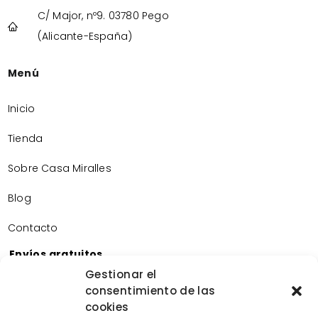
C/ Major, nº9. 03780 Pego
(Alicante-España)
Menú
Inicio
Tienda
Sobre Casa Miralles
Blog
Contacto
Envíos gratuitos
Envíos gratuitos por la compra de más de 60€.
Gestionar el
consentimiento de las
Devoluciones gratuitas
cookies
Devoluciones gratuitas en nuestra tienda física.