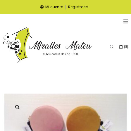
|
Mi cuenta
Registrase
(
0
)