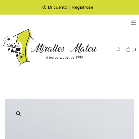
|
Mi cuenta
Registrase
(
0
)