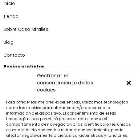
Inicio
Tienda
Sobre Casa Miralles
Blog
Contacto
Envíos gratuitos
Envíos gratuitos por la compra de más de 60€.
Gestionar el
consentimiento de las
Devoluciones gratuitas
cookies
Devoluciones gratuitas en nuestra tienda física.
Pago seguro
Para ofrecer las mejores experiencias, utilizamos tecnologías
Tarjeta de crédito/débito.
como las cookies para almacenar y/o acceder a la
Transferencia bancaria.
información del dispositivo. El consentimiento de estas
tecnologías nos permitirá procesar datos como el
Bizum.
comportamiento de navegación o las identificaciones únicas
en este sitio. No consentir o retirar el consentimiento, puede
afectar negativamente a ciertas características y funciones.