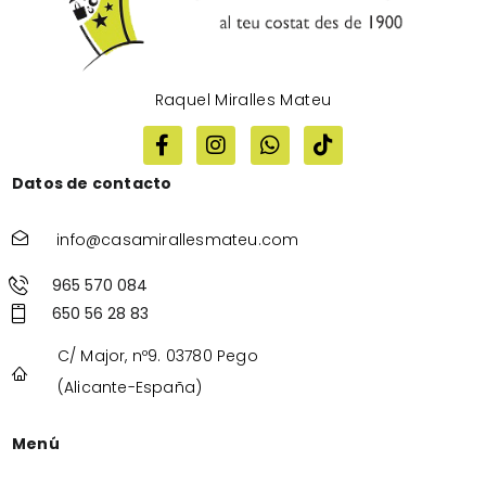
Raquel Miralles Mateu
Datos de contacto
info@casamirallesmateu.com
965 570 084
650 56 28 83
C/ Major, nº9. 03780 Pego
(Alicante-España)
Menú