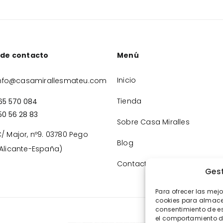
 de contacto
Menú
Inicio
nfo@casamirallesmateu.com
Tienda
65 570 084
50 56 28 83
Sobre Casa Miralles
/ Major, nº9. 03780 Pego
Blog
Alicante-España)
Contacto
Gest
Para ofrecer las mej
cookies para almacen
consentimiento de e
el comportamiento de