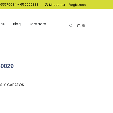
|
965570084 - 650562883
Mi cuenta
Registrase
teu
Blog
Contacto
(
0
)
0029
AS Y CAPAZOS