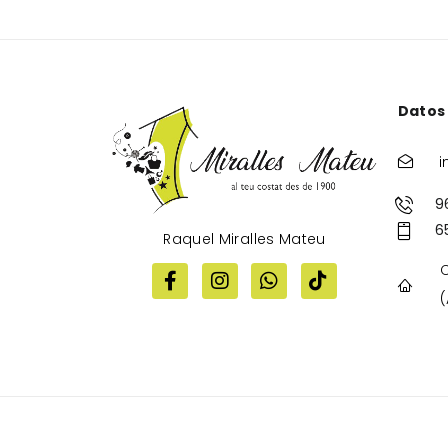
Datos
i
9
6
Raquel Miralles Mateu
C
(