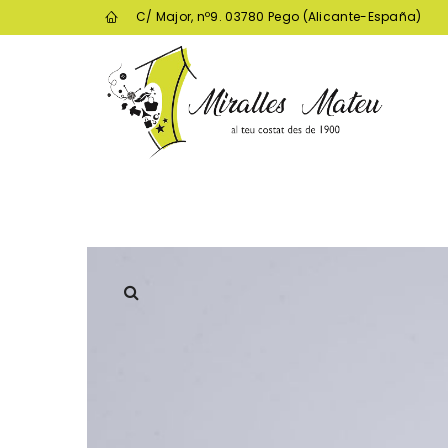
C/ Major, nº9. 03780 Pego (Alicante-España)