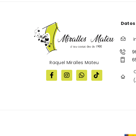
Datos
i
9
6
Raquel Miralles Mateu
C
(