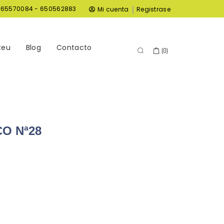
|
965570084 - 650562883
Mi cuenta
Registrase
teu
Blog
Contacto
(
0
)
O Nª28