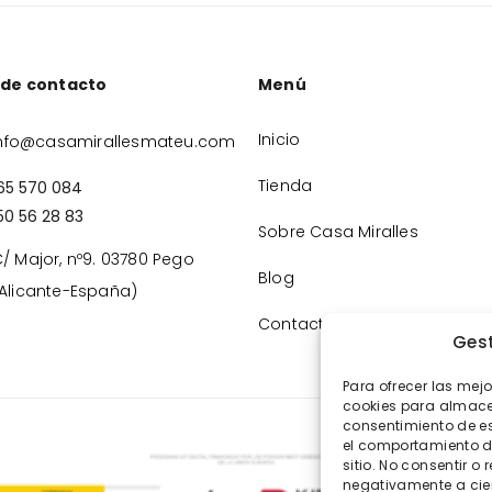
 de contacto
Menú
Inicio
nfo@casamirallesmateu.com
Tienda
65 570 084
50 56 28 83
Sobre Casa Miralles
/ Major, nº9. 03780 Pego
Blog
Alicante-España)
Contacto
Gest
Para ofrecer las mej
cookies para almacen
consentimiento de e
el comportamiento de
sitio. No consentir o 
negativamente a cier