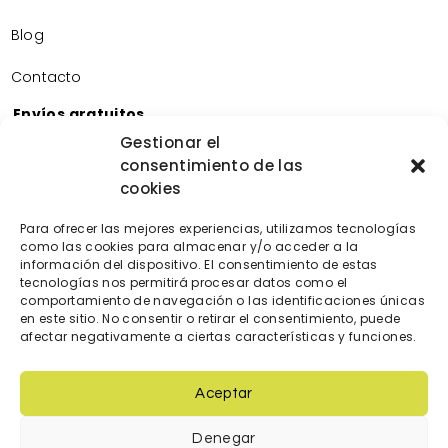
Blog
Contacto
Envíos gratuitos
Envíos gratuitos por la compra de más de 60€.
Gestionar el
consentimiento de las
Devoluciones gratuitas
cookies
Devoluciones gratuitas en nuestra tienda física.
Pago seguro
Para ofrecer las mejores experiencias, utilizamos tecnologías
Tarjeta de crédito/débito.
como las cookies para almacenar y/o acceder a la
información del dispositivo. El consentimiento de estas
Transferencia bancaria.
tecnologías nos permitirá procesar datos como el
Bizum.
comportamiento de navegación o las identificaciones únicas
en este sitio. No consentir o retirar el consentimiento, puede
afectar negativamente a ciertas características y funciones.
Aceptar
Denegar