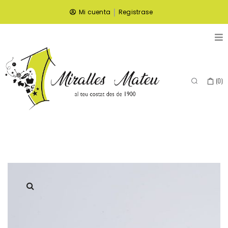
|
Mi cuenta
Registrase
(
0
)